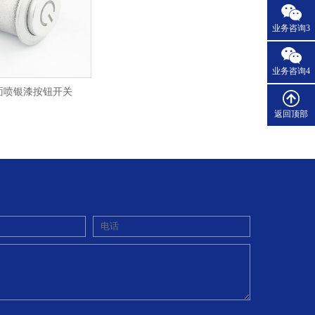
业务咨询3
业务咨询4
表面喷银漆按钮开关
返回顶部