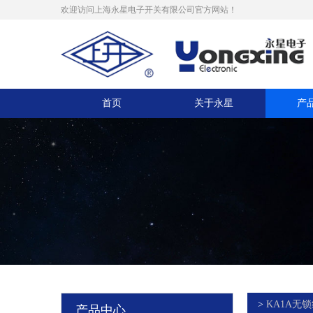
欢迎访问上海永星电子开关有限公司官方网站！
首页
关于永星
产
>
KA1A无
产品中心