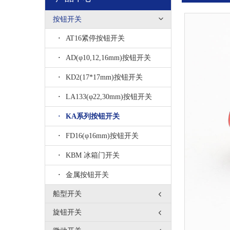
按钮开关
·
AT16紧停按钮开关
·
AD(φ10,12,16mm)按钮开关
·
KD2(17*17mm)按钮开关
·
LA133(φ22,30mm)按钮开关
·
KA系列按钮开关
·
FD16(φ16mm)按钮开关
·
KBM 冰箱门开关
·
金属按钮开关
船型开关
旋钮开关