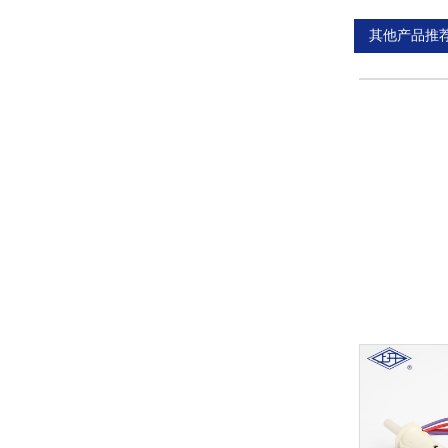
其他产品推