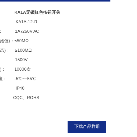
： KA1A无锁红色按钮开关
 KA1A-12-R
 1A /250V AC
始值)：≤50MΩ
态)： ≥100MΩ
)： 1500V
)： 10000次
度： -
5
℃
~+55℃
： IP40
 CQC、ROHS
下载产品样册
下载产品样册